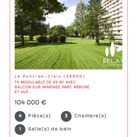
Le Pont-de-Claix (38800)
T4 MODULABLE DE 69 M² AVEC
BALCON SUR IMMENSE PARC ARBORÉ
ET VUE...
104 000 €
4
Pièce(s)
3
Chambre(s)
1
Salle(s) de bain