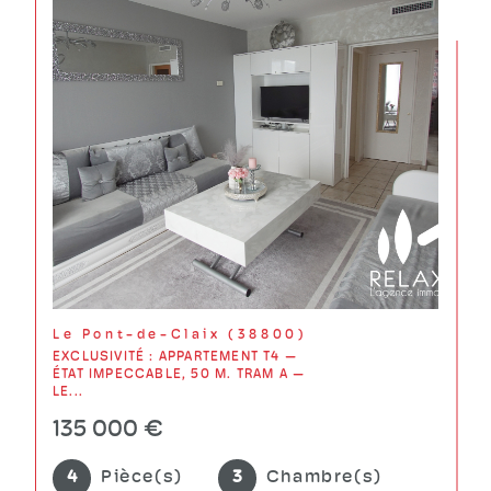
Le Pont-de-Claix (38800)
EXCLUSIVITÉ : APPARTEMENT T4 —
ÉTAT IMPECCABLE, 50 M. TRAM A —
LE...
135 000 €
4
Pièce(s)
3
Chambre(s)