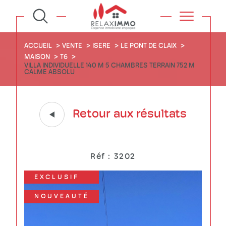
ACCUEIL
VENTE
ISERE
LE PONT DE CLAIX
MAISON
T6
VILLA INDIVIDUELLE 140 M 5 CHAMBRES TERRAIN 752 M
CALME ABSOLU
Retour aux résultats
Réf : 3202
EXCLUSIF
NOUVEAUTÉ