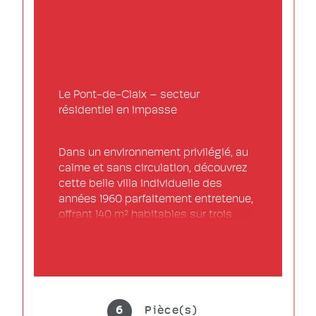
Le Pont-de-Claix – secteur 
résidentiel en impasse
Dans un environnement privilégié, au 
calme et sans circulation, découvrez 
cette belle villa individuelle des 
années 1960 parfaitement entretenue, 
offrant 140 m² habitables sur trois 
niveaux. Implantée sur un magnifique 
terrain plat et arboré de 752 m², cette 
maison séduira les familles en quête 
d’espace et de tranquillité. 
Composition : Rez-de-chaussée : 
Grand garage de 45 m², Buanderie, 
6
Pièce(s)