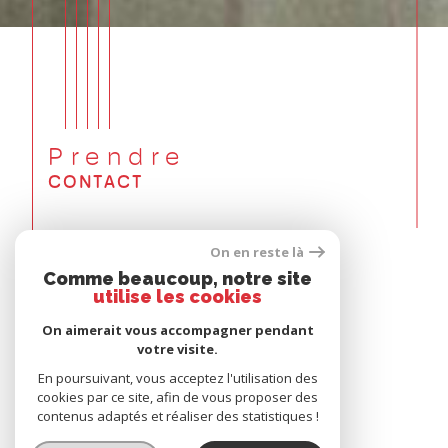
Prendre
CONTACT
On en reste là
Agence de Claix
Comme beaucoup, notre site
utilise les cookies
04 76 71 71 71
On aimerait vous accompagner pendant
contact@relaximmo.fr
votre visite.
En poursuivant, vous acceptez l'utilisation des
10, rue Beyle Stendhal
cookies par ce site, afin de vous proposer des
38640 Claix
contenus adaptés et réaliser des statistiques !
Agence de Pont de Claix