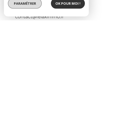
PARAMÉTRER
OK POUR MOI !
04 76 40 45 45
contact@relaximmo.fr
27 place du 8 mai 1945
38800 Le Pont-De-Claix
Contact
Nom *