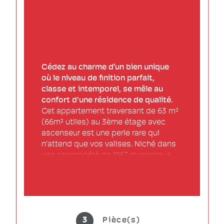
Cédez au charme d’un bien unique 
où le niveau de finition parfait, 
classe et intemporel, se mêle au 
confort d'une résidence de qualité. 
Cet appartement traversant de 63 m² 
(66m² utiles) au 3ème étage avec 
ascenseur est une perle rare qui 
n'attend que vos valises. Niché dans 
une copropriété de 1967 dynamique 
(Syndic Tactic immo), sécurisée et 
d'un entretien irréprochable, vous 
découvrirez un cadre de vie sécurisé 
avec parc a jeux d'enfants entre 2 
immeubles de la copropriété. 
3
Pièce(s)
Sécurité totale :
 Résidence 