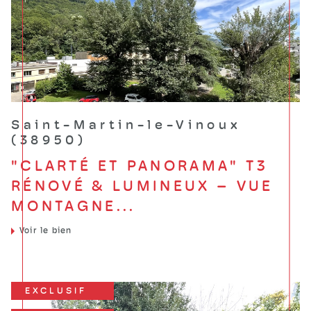
Saint-Martin-le-Vinoux
(38950)
"CLARTÉ ET PANORAMA" T3
RÉNOVÉ & LUMINEUX – VUE
MONTAGNE...
Voir le bien
EXCLUSIF