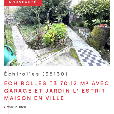
NOUVEAUTÉ
Échirolles (38130)
ECHIROLLES T3 70.12 M² AVEC
GARAGE ET JARDIN L' ESPRIT
MAISON EN VILLE
Voir le bien