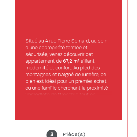
Situé au 4 rue Pierre Semard, au sein 
d'une copropriété fermée et 
sécurisée, venez découvrir cet 
appartement de 
67,2 m²
 alliant 
modernité et confort. Au pied des 
montagnes et baigné de lumière, ce 
bien est idéal pour un premier achat 
ou une famille cherchant la proximité 
immédiate de Grenoble tout en 
bénéficiant du calme. 
L’Espace de Vie 
:
 Une 
vaste pièce de vie
 salon-séjour 
baignée de soleil grâce à ses larges 
ouvertures, offrant un panorama 
imprenable sur le Néron. Une 
cuisine 
3
Pièce(s)
ouverte entièrement équipée
 au 