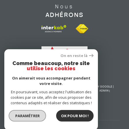
Nous
ADHÉRONS
On en reste là
Comme beaucoup, notre site
utilise les cookies
On aimerait vous accompagner pendant
votre visite.
© 2026 | TOUS DROITS RÉSERVÉS | TRADUCTION POWERED BY GOOGLE |
En poursuivant, vous acceptez l'utilisation des
NOS HONORAIRES
PLAN DU SITE
MENTIONS LÉGALES
ADMIN
NOS LIENS
POLITIQUE RGPD
COOKIES
cookies par ce site, afin de vous proposer des
contenus adaptés et réaliser des statistiques !
PARAMÉTRER
OK POUR MOI !