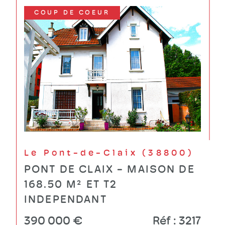
COUP DE COEUR
Le Pont-de-Claix (38800)
Saint-Mart
PONT DE CLAIX - MAISON DE
A
168.50 M² ET T2
INDEPENDANT
390 000 €
Réf : 3217