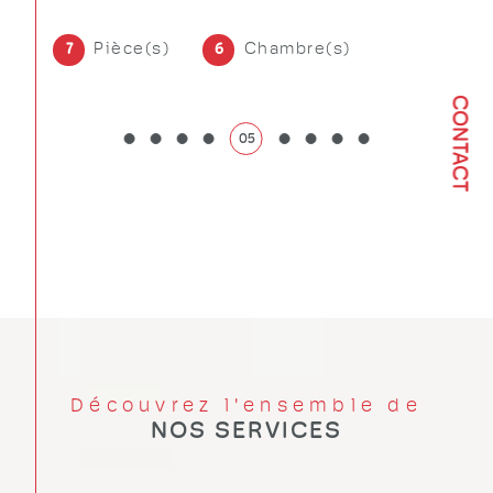
6
Pièce(s)
Chambre(s)
7
6
CONTACT
05
Découvrez l'ensemble de
NOS SERVICES