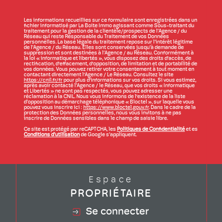
Les informations recueillies sur ce formulaire sont enregistrées dans un
fichier informatisé par La Boite Immo agissant comme Sous-traitant du
traitement pour la gestion de la clientèle/prospects de l'Agence / du
Réseau qui reste Responsable du Traitement de vos Données
personnelles. La base légale du traitement repose sur l'intérêt légitime
de l'Agence / du Réseau. Elles sont conservées jusqu'à demande de
suppression et sont destinées à l'Agence / au Réseau. Conformément à
la loi « informatique et libertés », vous disposez des droits d’accès, de
rectification, d’effacement, d’opposition, de limitation et de portabilité de
vos données. Vous pouvez retirer votre consentement à tout moment en
contactant directement l’Agence / Le Réseau. Consultez le site
https://cnil.fr/fr
pour plus d’informations sur vos droits. Si vous estimez,
après avoir contacté l'Agence / le Réseau, que vos droits « Informatique
et Libertés » ne sont pas respectés, vous pouvez adresser une
réclamation à la CNIL. Nous vous informons de l’existence de la liste
d'opposition au démarchage téléphonique « Bloctel », sur laquelle vous
pouvez vous inscrire ici :
https://www.bloctel.gouv.fr
. Dans le cadre de la
protection des Données personnelles, nous vous invitons à ne pas
inscrire de Données sensibles dans le champ de saisie libre.
Ce site est protégé par reCAPTCHA, les
Politiques de Confidentialité
et es
Conditions d'utilisation
de Google s'appliquent.
Espace
PROPRIÉTAIRE
Se connecter