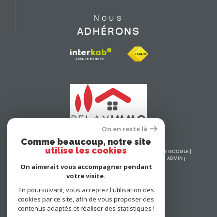
Nous
ADHÉRONS
On en reste là
Comme beaucoup, notre site
utilise les cookies
© 2026 | TOUS DROITS RÉSERVÉS | TRADUCTION POWERED BY GOOGLE |
NOS HONORAIRES
PLAN DU SITE
MENTIONS LÉGALES
ADMIN
On aimerait vous accompagner pendant
NOS LIENS
POLITIQUE RGPD
COOKIES
votre visite.
En poursuivant, vous acceptez l'utilisation des
cookies par ce site, afin de vous proposer des
contenus adaptés et réaliser des statistiques !