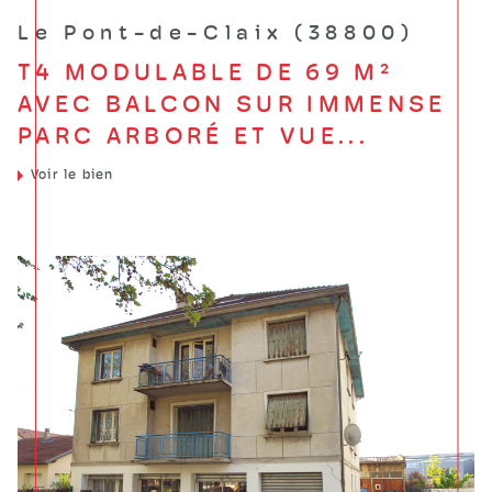
Le Pont-de-Claix (38800)
T4 MODULABLE DE 69 M²
AVEC BALCON SUR IMMENSE
PARC ARBORÉ ET VUE...
Voir le bien