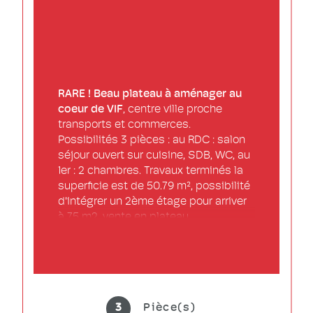
RARE ! Beau plateau à aménager au 
coeur de VIF
, centre ville proche 
transports et commerces. 
Possibilités 3 pièces : au RDC : salon 
séjour ouvert sur cuisine, SDB, WC, au 
1er : 2 chambres. Travaux terminés la 
superficie est de 50.79 m², possibilité 
d'intégrer un 2ème étage pour arriver 
à 75 m2, vente en plateau, 
menuiseries extérieures alluminium 
neuves, intérieur brut avec arrivées 
d'eau, éléctricité et évacuations.
Plus d'annonces sur 
3
Pièce(s)