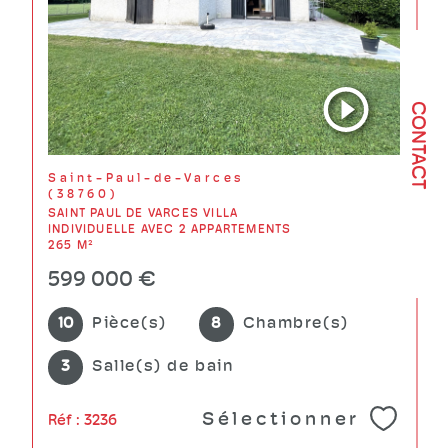
CONTACT
Saint-Paul-de-Varces
(38760)
SAINT PAUL DE VARCES VILLA
INDIVIDUELLE AVEC 2 APPARTEMENTS
265 M²
599 000 €
10
Pièce(s)
8
Chambre(s)
3
Salle(s) de bain
Sélectionner
Réf : 3236