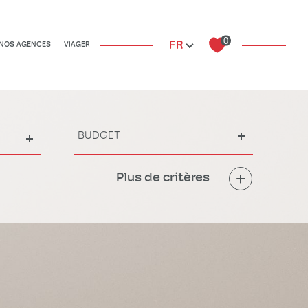
Autres biens
Autres biens
0
Langue
FR
NOS AGENCES
VIAGER
Budget
BUDGET
Plus de critères