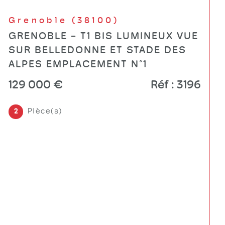
Saint-Paul-de-Varces (38760)
SAINT PAUL DE VARCES RDC DANS
MAISON 137.70 M²
315 000 €
Réf : 3235
Pièce(s)
Chambre(s)
5
4
Salle(s) de bain
2