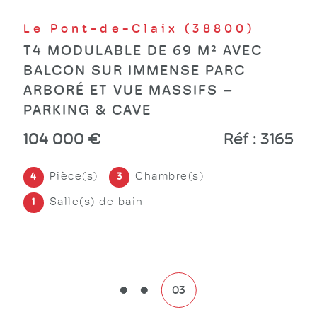
Saint-Paul-de-Varces (38760)
SAINT PAUL DE VARCES
APPARTEMENT DE 127.30 M² DANS
UNE MAISON
315 000 €
Réf : 3234
Pièce(s)
Chambre(s)
5
4
Salle(s) de bain
1
01