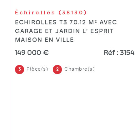
Varces-Allières-et-Risset
(38760)
VARCES T2 MEUBLE 46.14 M²
860 €
CC*
Réf : 3220
Pièce(s)
Chambre(s)
2
1