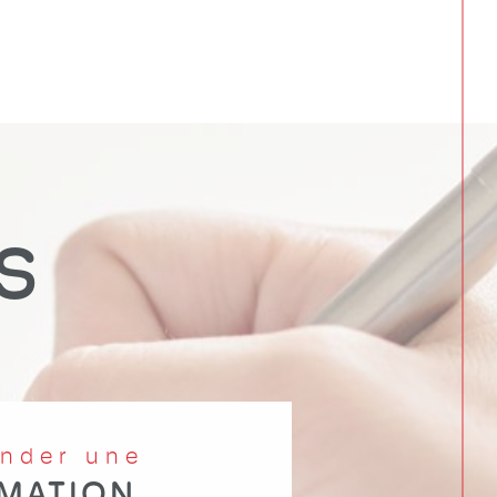
e
S
ander une
IMATION