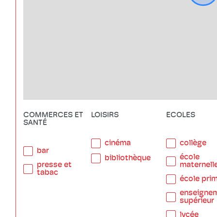
COMMERCES ET
LOISIRS
ECOLES
SANTÉ
cinéma
collège
bar
école
bibliothèque
presse et
maternell
tabac
école prim
enseigne
supérieur
lycée