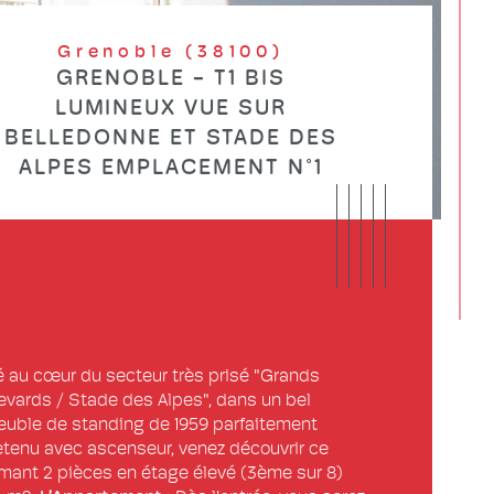
Grenoble (38100)
GRENOBLE - T1 BIS
LUMINEUX VUE SUR
BELLEDONNE ET STADE DES
ALPES EMPLACEMENT N°1
é au cœur du secteur très prisé "Grands 
evards / Stade des Alpes", dans un bel 
uble de standing de 1959 parfaitement 
etenu avec ascenseur, venez découvrir ce 
mant 2 pièces en étage élevé (3ème sur 8) 