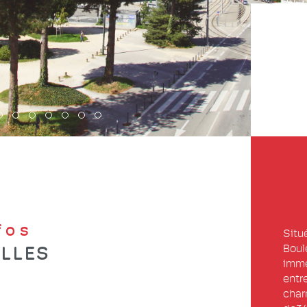
nfos
Situ
Boul
ELLES
imme
entr
char