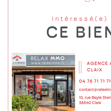
Intéressé(e)
CE BIE
AGENCE 
CLAIX
04 76 71 71 7
contact@relaxim
10, rue Beyle Ste
38640 Claix