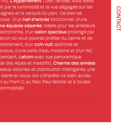
 m2. 
L’Appartement :
 Dès l'entrée, vous serez 
age
ristiques
Valeurs
it par la luminosité et la vue dégagée sur les 
CONTACT
agnes et la verdure du parc. Ce bien se 
censeur
ose : D'un 
hall d'entrée
 fonctionnel, d'une 
ine équipée séparée
, idéale pour les amateurs 
astronomie, d'un 
salon spacieux
 prolongé par 
e
alcon où vous pourrez profiter du calme et de 
oleillement, d'un 
coin nuit
 optimisé et 
de salle d'eau
eureux, d'une salle d'eau moderne et d'un WC 
pendant, b
alcon 
avec vue panoramique 
de des Alpes et massifs), 
Charme des années 
 beaux volumes et distribution intelligente, une 
e
 saine en sous-sol complète ce bien, accès 
ct au Tram C, au Parc Paul Mistral et à toutes 
commodités.