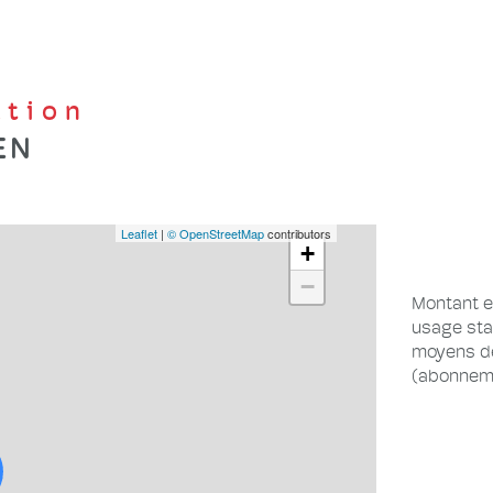
ation
EN
Leaflet
|
© OpenStreetMap
contributors
+
−
Montant e
usage stan
moyens de
(abonneme