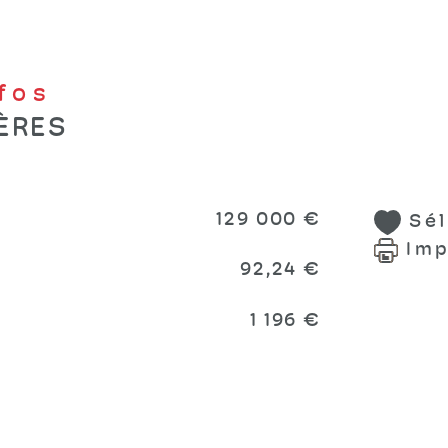
nfos
ÈRES
s
129 000 €
Sé
Imp
92,24 €
1 196 €