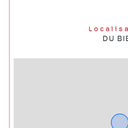
Localis
DU BI