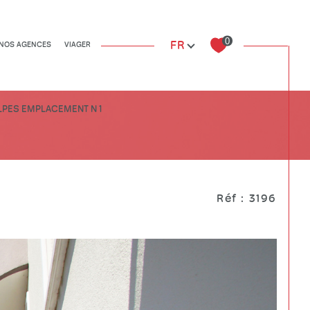
0
Langue
FR
NOS AGENCES
VIAGER
Autres biens
Autres biens
ALPES EMPLACEMENT N 1
Réf : 3196