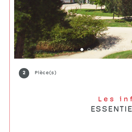
2
Pièce(s)
Les i
ESSENTI