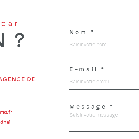
 par
Nom *
N ?
E-mail *
AGENCE DE
1
Message *
mo.fr
ndhal