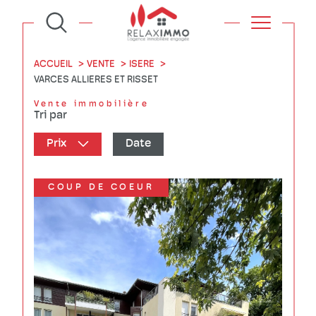
ACCUEIL
VENTE
ISERE
VARCES ALLIERES ET RISSET
Vente immobilière
Tri par
Prix
Date
COUP DE COEUR